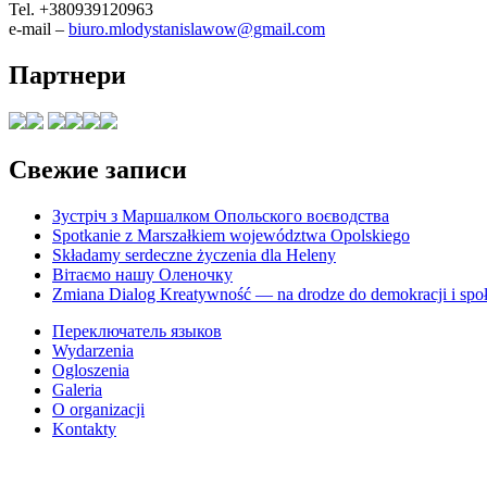
Tel. +380939120963
e-mail –
biuro.mlodystanislawow@gmail.com
Партнери
Свежие записи
Зустріч з Маршалком Опольского воєводства
Spotkanie z Marszałkiem województwa Opolskiego
Składamy serdeczne życzenia dla Heleny
Вітаємо нашу Оленочку
Zmiana Dialog Kreatywność — na drodze do demokracji i spo
Переключатель языков
Wydarzenia
Ogloszenia
Galeria
O organizacji
Kontakty